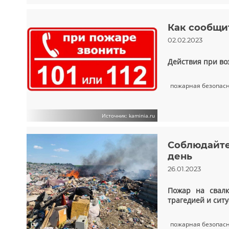
Как сообщи
02.02.2023
Действия при в
пожарная безопас
Источник: kaminia.ru
Соблюдайте
день
26.01.2023
Пожар на свалк
трагедией и сит
пожарная безопас