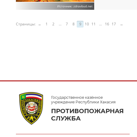
Источник: zdravbud.net
Страницы:
←
1
2
...
7
8
9
10
11
...
16
17
→
Государственное казённое
учреждение Республики Хакасия
ПРОТИВОПОЖАРНАЯ
СЛУЖБА