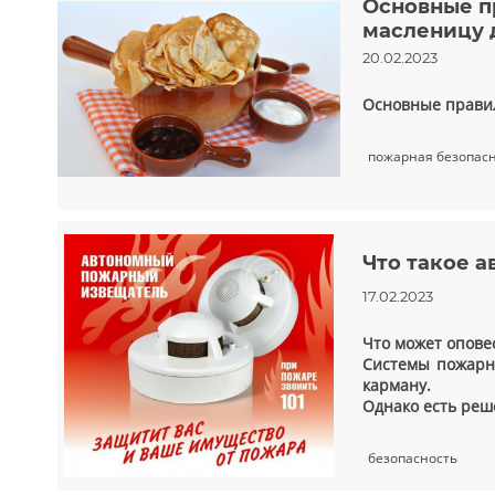
Основные п
масленицу 
20.02.2023
Основные правил
пожарная безопас
Что такое 
17.02.2023
Что может опове
Системы пожарно
карману.
Однако есть реш
безопасность