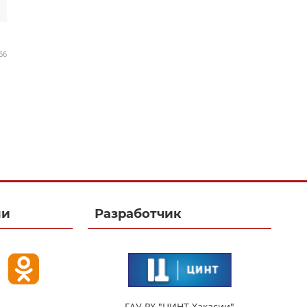
66
ми
Разработчик
ГАУ РХ "ЦИНТ Хакасии"