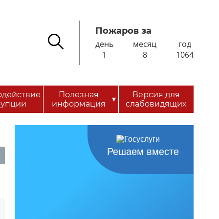
Пожаров за
день
месяц
год
1
8
1064
одействие
Полезная
Версия для
▾
рупции
информация
слабовидящих
Решаем вместе