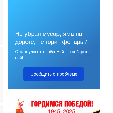
Не убран мусор, яма на
дороге, не горит фонарь?
Столкнулись с проблемой — сообщите о
ней!
Сообщить о проблеме