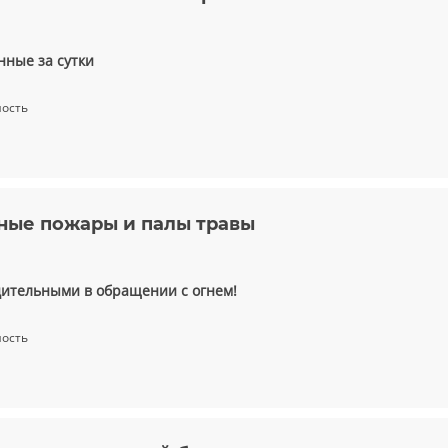
ные за сутки
ность
пные пожары и палы травы
дительными в обращении с огнем!
ность