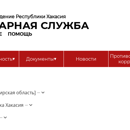
дение Республики Хакасия
АРНАЯ СЛУЖБА
Е
ПОМОЩЬ
Против
▾
▾
ность
Документы
Новости
кор
рская область]
ка Хакасия