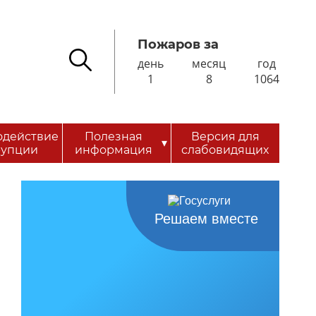
Пожаров за
день
месяц
год
1
8
1064
одействие
Полезная
Версия для
▾
рупции
информация
слабовидящих
Решаем вместе