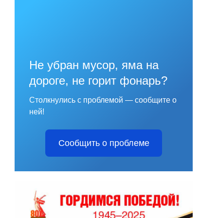
Не убран мусор, яма на
дороге, не горит фонарь?
Столкнулись с проблемой — сообщите о
ней!
Сообщить о проблеме