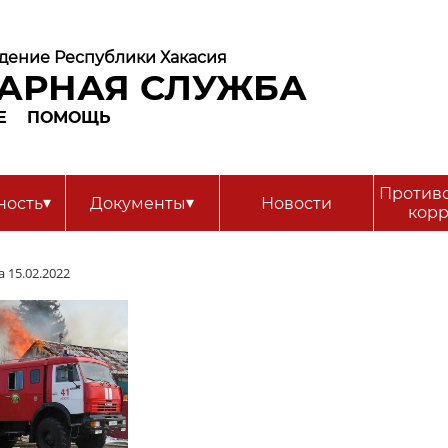
дение Республики Хакасия
АРНАЯ СЛУЖБА
Е
ПОМОЩЬ
Против
▾
▾
ность
Документы
Новости
кор
 15.02.2022