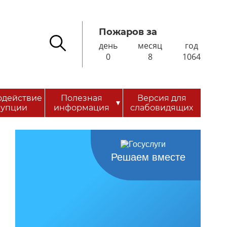
Пожаров за
день
месяц
год
0
8
1064
одействие
Полезная
Версия для
▾
рупции
информация
слабовидящих
Решаем вместе