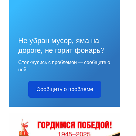
Не убран мусор, яма на
дороге, не горит фонарь?
Столкнулись с проблемой — сообщите о
ней!
Сообщить о проблеме