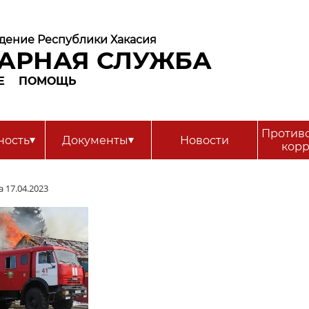
дение Республики Хакасия
АРНАЯ СЛУЖБА
Е
ПОМОЩЬ
Против
▾
▾
ность
Документы
Новости
кор
 17.04.2023