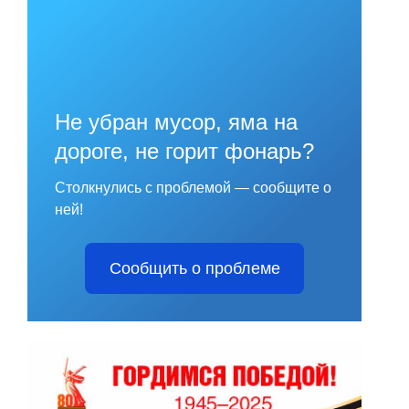
Не убран мусор, яма на
дороге, не горит фонарь?
Столкнулись с проблемой — сообщите о
ней!
Сообщить о проблеме