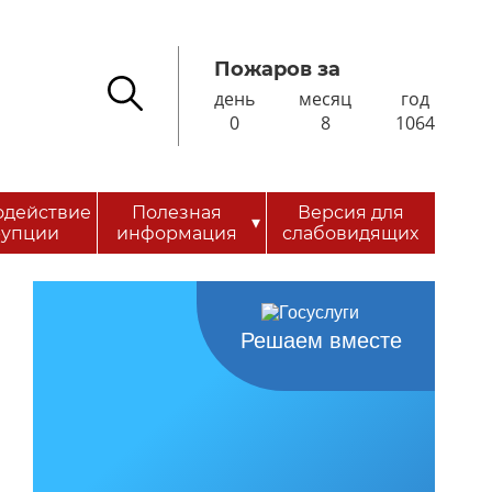
Пожаров за
день
месяц
год
0
8
1064
одействие
Полезная
Версия для
▾
рупции
информация
слабовидящих
Решаем вместе