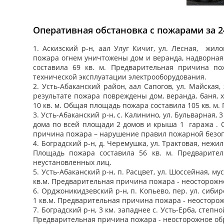
Оперативная обстановка с пожарами за 24
1. Аскизский р-н, аал Улуг Кичиг, ул. Лесная, жил
пожара огнем уничтожены дом и веранда, надворная
составила 69 кв. м. Предварительная причина п
технической эксплуатации электрооборудования.
2. Усть-Абаканский район, аал Сапогов, ул. Майская,
результате пожара повреждены дом, веранда, баня, 
10 кв. м. Общая площадь пожара составила 105 кв. м
3. Усть-Абаканский р-н, с. Калинино, ул. Бульварная
дома по всей площади 2 домов и крыша 1 гаража . 
причина пожара – нарушение правил пожарной безоп
4. Боградский р-н, д. Черемушка, ул. Трактовая, неж
Площадь пожара составила 56 кв. м. Предварите
неустановленных лиц.
5. Усть-Абаканский р-н, п. Расцвет, ул. Шоссейная,
кв.м. Предварительная причина пожара - неосторожн
6. Орджоникидзевский р-н, п. Копьево, пер. ул. сиб
1 кв.м. Предварительная причина пожара - неосторо
7. Боградский р-н, 3 км. западнее с. Усть-Ерба, сте
Предварительная причина пожара - неосторожное об