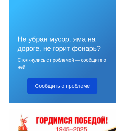
Не убран мусор, яма на
дороге, не горит фонарь?
Столкнулись с проблемой — сообщите о
ней!
Сообщить о проблеме