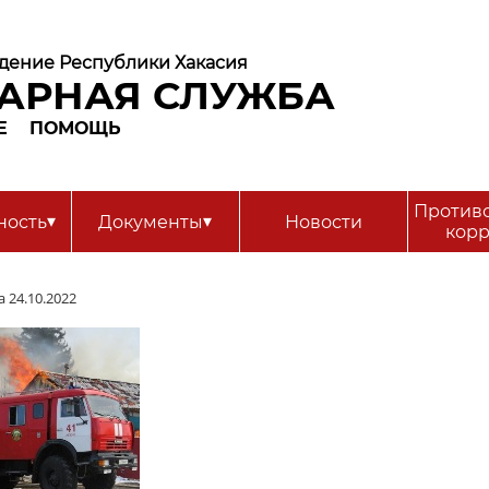
дение Республики Хакасия
АРНАЯ СЛУЖБА
Е
ПОМОЩЬ
Против
▾
▾
ность
Документы
Новости
кор
 24.10.2022