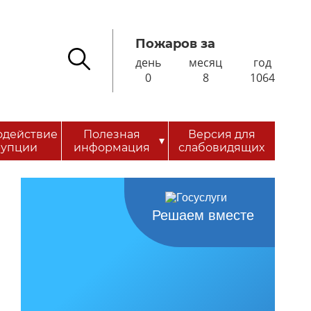
Пожаров за
день
месяц
год
0
8
1064
одействие
Полезная
Версия для
▾
рупции
информация
слабовидящих
Решаем вместе