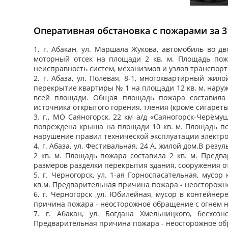
Оперативная обстановка с пожарами за 31
1. г. Абакан, ул. Маршала Жукова, автомобиль во д
моторный отсек на площади 2 кв. м. Площадь пож
неисправность систем, механизмов и узлов транспорт
2. г. Абаза, ул. Полевая, 8-1, многоквартирный жи
перекрытие квартиры № 1 на площади 12 кв. м, наруж
всей площади. Общая площадь пожара составила 
источника открытого горения, тления (кроме сигареты)
3. г., МО Саяногорск, 22 км а/д «Саяногорск-Черём
повреждена крыша на площади 10 кв. м. Площадь по
нарушение правил технической эксплуатации электр
4. г. Абаза, ул. Фестивальная, 24 А, жилой дом.В р
2 кв. м. Площадь пожара составила 2 кв. м. Предв
размеров разделки перекрытия здания, сооружения о
5. г. Черногорск, ул. 1-ая Горноспасательная, мус
кв.м. Предварительная причина пожара - неосторожн
6. г. Черногорск ,ул. Юбилейная, мусор в контейне
причина пожара - неосторожное обращение с огнем 
7. г. Абакан, ул. Богдана Хмельницкого, бесхо
Предварительная причина пожара - неосторожное об