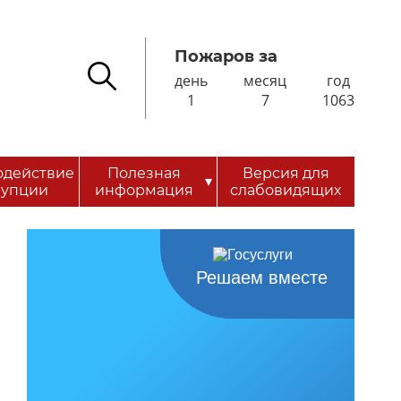
Пожаров за
день
месяц
год
1
7
1063
одействие
Полезная
Версия для
▾
рупции
информация
слабовидящих
Решаем вместе