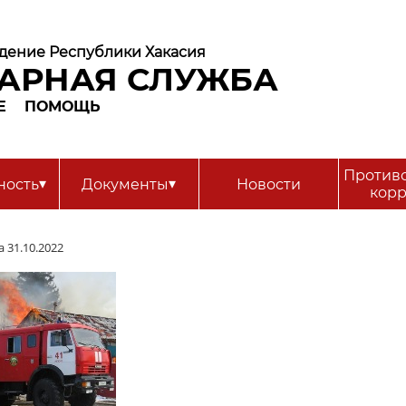
дение Республики Хакасия
АРНАЯ СЛУЖБА
Е
ПОМОЩЬ
Против
▾
▾
ность
Документы
Новости
кор
 31.10.2022