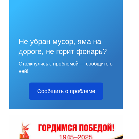
Не убран мусор, яма на
дороге, не горит фонарь?
Столкнулись с проблемой — сообщите о
ней!
Сообщить о проблеме