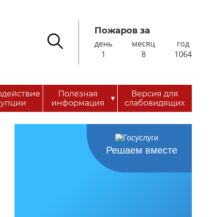
Пожаров за
день
месяц
год
1
8
1064
одействие
Полезная
Версия для
▾
рупции
информация
слабовидящих
Решаем вместе