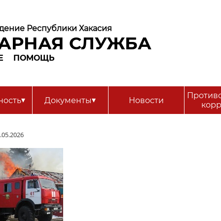
дение Республики Хакасия
АРНАЯ СЛУЖБА
Е
ПОМОЩЬ
Против
▾
▾
ность
Документы
Новости
кор
05.2026