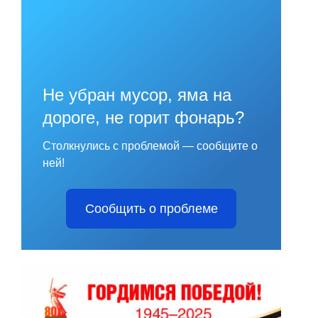
Не убран мусор, яма на
дороге, не горит фонарь?
Столкнулись с проблемой — сообщите о
ней!
Сообщить о проблеме