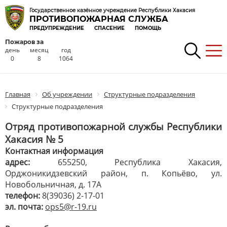
Государственное казённое учреждение Республики Хакасия
ПРОТИВОПОЖАРНАЯ СЛУЖБА
ПРЕДУПРЕЖДЕНИЕ
СПАСЕНИЕ
ПОМОЩЬ
Пожаров за
день
месяц
год
0
8
1064
Главная
Об учреждении
Структурные подразделения
Структурные подразделения
Отряд противопожарной службы Республики
Хакасия № 5
Контактная информация
адрес:
655250, Республика Хакасия,
Орджоникидзевский район, п. Копьёво, ул.
Новобольничная, д. 17А
телефон:
8(39036) 2-17-01
эл. почта:
ops5@r-19.ru